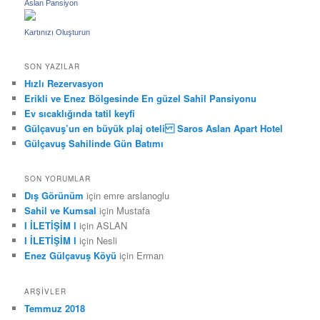
Aslan Pansiyon
Kartınızı Oluşturun
SON YAZILAR
Hızlı Rezervasyon
Erikli ve Enez Bölgesinde En güzel Sahil Pansiyonu
Ev sıcaklığında tatil keyfi
Gülçavuş’un en büyük plaj oteli Saros Aslan Apart Hotel
Gülçavuş Sahilinde Gün Batımı
SON YORUMLAR
Dış Görünüm
için
emre arslanoglu
Sahil ve Kumsal
için
Mustafa
I İLETİŞİM I
için
ASLAN
I İLETİŞİM I
için
Nesli
Enez Gülçavuş Köyü
için
Erman
ARŞIVLER
Temmuz 2018