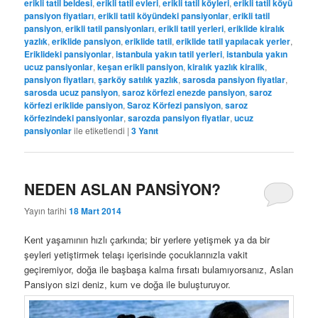
erikli tatil beldesi
,
erikli tatil evleri
,
erikli tatil köyleri
,
erikli tatil köyü
pansiyon fiyatları
,
erikli tatil köyündeki pansiyonlar
,
erikli tatil
pansiyon
,
erikli tatil pansiyonları
,
erikli tatil yerleri
,
eriklide kiralık
yazlık
,
eriklide pansiyon
,
eriklide tatil
,
eriklide tatil yapılacak yerler
,
Eriklideki pansiyonlar
,
istanbula yakın tatil yerleri
,
istanbula yakın
ucuz pansiyonlar
,
keşan erikli pansiyon
,
kiralık yazlık kiralik
,
pansiyon fiyatları
,
şarköy satılık yazlık
,
sarosda pansiyon fiyatlar
,
sarosda ucuz pansiyon
,
saroz körfezi enezde pansiyon
,
saroz
körfezi eriklide pansiyon
,
Saroz Körfezi pansiyon
,
saroz
körfezindeki pansiyonlar
,
sarozda pansiyon fiyatlar
,
ucuz
pansiyonlar
ile etiketlendi
|
3
Yanıt
NEDEN ASLAN PANSİYON?
Yayın tarihi
18 Mart 2014
Kent yaşamının hızlı çarkında; bir yerlere yetişmek ya da bir
şeyleri yetiştirmek telaşı içerisinde çocuklarınızla vakit
geçiremiyor, doğa ile başbaşa kalma fırsatı bulamıyorsanız, Aslan
Pansiyon sizi deniz, kum ve doğa ile buluşturuyor.