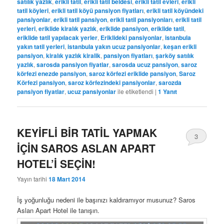
satılık yazlık
,
erikli tatil
,
erikli tatil beldesi
,
erikli tatil evleri
,
erikli
tatil köyleri
,
erikli tatil köyü pansiyon fiyatları
,
erikli tatil köyündeki
pansiyonlar
,
erikli tatil pansiyon
,
erikli tatil pansiyonları
,
erikli tatil
yerleri
,
eriklide kiralık yazlık
,
eriklide pansiyon
,
eriklide tatil
,
eriklide tatil yapılacak yerler
,
Eriklideki pansiyonlar
,
istanbula
yakın tatil yerleri
,
istanbula yakın ucuz pansiyonlar
,
keşan erikli
pansiyon
,
kiralık yazlık kiralik
,
pansiyon fiyatları
,
şarköy satılık
yazlık
,
sarosda pansiyon fiyatlar
,
sarosda ucuz pansiyon
,
saroz
körfezi enezde pansiyon
,
saroz körfezi eriklide pansiyon
,
Saroz
Körfezi pansiyon
,
saroz körfezindeki pansiyonlar
,
sarozda
pansiyon fiyatlar
,
ucuz pansiyonlar
ile etiketlendi
|
1
Yanıt
KEYİFLİ BİR TATİL YAPMAK
3
İÇİN SAROS ASLAN APART
HOTEL’İ SEÇİN!
Yayın tarihi
18 Mart 2014
İş yoğunluğu nedeni ile başınızı kaldıramıyor musunuz? Saros
Aslan Apart Hotel ile tanışın.