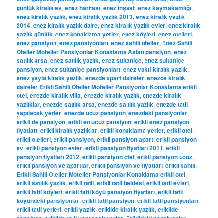
günlük kiralık ev
,
enez haritası
,
enez inşaat
,
enez kaymakamlığı
,
enez kiralık yazlık
,
enez kiralık yazlık 2013
,
enez kiralık yazlık
2014
,
enez kiralık yazlık daire
,
enez kiralık yazlık evler
,
enez kiralık
yazlık günlük
,
enez konaklama yerler
,
enez köyleri
,
enez otelleri
,
enez pansiyon
,
enez pansiyonları
,
enez sahili oteller
,
Enez Sahili
Oteller Moteller Pansiyonlar Konaklama Aslan pansiyon
,
enez
satılık arsa
,
enez satılık yazlık
,
enez sultaniçe
,
enez sultaniçe
pansiyon
,
enez sultaniçe pansiyonları
,
enez vakıf kiralık yazlık
,
enez yayla kiralık yazlık
,
enezde apart daireler
,
enezde kiralık
daireler Erikli Sahili Oteller Moteller Pansiyonlar Konaklama erikli
otel
,
enezde kiralık villa
,
enezde kiralık yazlık
,
enezde kiralık
yazlıklar
,
enezde satılık arsa
,
enezde satılık yazlık
,
enezde tatil
yapılacak yerler
,
enezde ucuz pansiyon
,
enezdeki pansiyonlar
,
erikli de pansiyon
,
erikli en ucuz pansiyon
,
erikli enez pansiyon
fiyatları
,
erikli kiralık yazlıklar
,
erikli konaklama yerler
,
erikli otel
,
erikli otelleri
,
erikli pansiyon
,
erikli pansiyon apart
,
erikli pansiyon
ev
,
erikli pansiyon evler
,
erikli pansiyon fiyatları 2011
,
erikli
pansiyon fiyatları 2012
,
erikli pansiyon otel
,
erikli pansiyon ucuz
,
erikli pansiyon ve apartlar
,
erikli pansiyon ve fiyatları
,
erikli sahili
,
Erikli Sahili Oteller Moteller Pansiyonlar Konaklama erikli otel
,
erikli satılık yazlık
,
erikli tatil
,
erikli tatil beldesi
,
erikli tatil evleri
,
erikli tatil köyleri
,
erikli tatil köyü pansiyon fiyatları
,
erikli tatil
köyündeki pansiyonlar
,
erikli tatil pansiyon
,
erikli tatil pansiyonları
,
erikli tatil yerleri
,
erikli yazlık
,
eriklide kiralık yazlık
,
eriklide
pansiyon
,
eriklide tatil yapılacak yerler
,
Eriklideki pansiyonlar
,