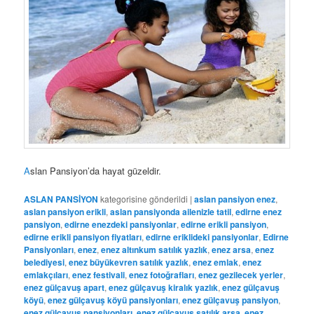
A
slan Pansiyon’da hayat güzeldir.
ASLAN PANSİYON
kategorisine gönderildi
|
aslan pansiyon enez
,
aslan pansiyon erikli
,
aslan pansiyonda ailenizle tatil
,
edirne enez
pansiyon
,
edirne enezdeki pansiyonlar
,
edirne erikli pansiyon
,
edirne erikli pansiyon fiyatları
,
edirne eriklideki pansiyonlar
,
Edirne
Pansiyonları
,
enez
,
enez altınkum satılık yazlık
,
enez arsa
,
enez
belediyesi
,
enez büyükevren satılık yazlık
,
enez emlak
,
enez
emlakçıları
,
enez festivali
,
enez fotoğrafları
,
enez gezilecek yerler
,
enez gülçavuş apart
,
enez gülçavuş kiralık yazlık
,
enez gülçavuş
köyü
,
enez gülçavuş köyü pansiyonları
,
enez gülçavuş pansiyon
,
enez gülçavuş pansiyonları
,
enez gülçavuş satılık arsa
,
enez