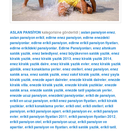
ASLAN PANSİYON
kategorisine gönderildi
|
aslan pansiyon enez
,
aslan pansiyon erikli
,
edirne enez pansiyon
,
edirne enezdeki
pansiyonlar
,
edirne erikli pansiyon
,
edirne erikli pansiyon fiyatları
,
edirne eriklideki pansiyonlar
,
Edirne Pansiyonları
,
enez altınkum
satılık yazlık
,
enez belediyesi
,
enez büyükevren satılık yazlık
,
enez
kiralık yazlık
,
enez kiralık yazlık 2013
,
enez kiralık yazlık 2014
,
enez kiralık yazlık daire
,
enez kiralık yazlık evler
,
enez kiralık yazlık
günlük
,
enez konaklama yerler
,
enez otelleri
,
enez pansiyon
,
enez
satılık arsa
,
enez satılık yazlık
,
enez vakıf kiralık yazlık
,
enez yayla
kiralık yazlık
,
enezde apart daireler
,
enezde kiralık daireler
,
enezde
kiralık villa
,
enezde kiralık yazlık
,
enezde kiralık yazlıklar
,
enezde
satılık arsa
,
enezde satılık yazlık
,
enezde tatil yapılacak yerler
,
enezde ucuz pansiyon
,
enezdeki pansiyonlar
,
erikli de pansiyon
,
erikli en ucuz pansiyon
,
erikli enez pansiyon fiyatları
,
erikli kiralık
yazlıklar
,
erikli konaklama yerler
,
erikli otel
,
erikli otelleri
,
erikli
pansiyon
,
erikli pansiyon apart
,
erikli pansiyon ev
,
erikli pansiyon
evler
,
erikli pansiyon fiyatları 2011
,
erikli pansiyon fiyatları 2012
,
erikli pansiyon otel
,
erikli pansiyon ucuz
,
erikli pansiyon ve
apartlar
,
erikli pansiyon ve fiyatları
,
erikli satılık yazlık
,
erikli tatil
,