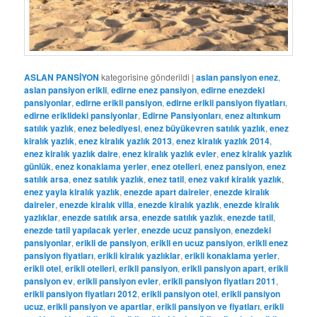
ASLAN PANSİYON
kategorisine gönderildi
|
aslan pansiyon enez
,
aslan pansiyon erikli
,
edirne enez pansiyon
,
edirne enezdeki
pansiyonlar
,
edirne erikli pansiyon
,
edirne erikli pansiyon fiyatları
,
edirne eriklideki pansiyonlar
,
Edirne Pansiyonları
,
enez altınkum
satılık yazlık
,
enez belediyesi
,
enez büyükevren satılık yazlık
,
enez
kiralık yazlık
,
enez kiralık yazlık 2013
,
enez kiralık yazlık 2014
,
enez kiralık yazlık daire
,
enez kiralık yazlık evler
,
enez kiralık yazlık
günlük
,
enez konaklama yerler
,
enez otelleri
,
enez pansiyon
,
enez
satılık arsa
,
enez satılık yazlık
,
enez tatil
,
enez vakıf kiralık yazlık
,
enez yayla kiralık yazlık
,
enezde apart daireler
,
enezde kiralık
daireler
,
enezde kiralık villa
,
enezde kiralık yazlık
,
enezde kiralık
yazlıklar
,
enezde satılık arsa
,
enezde satılık yazlık
,
enezde tatil
,
enezde tatil yapılacak yerler
,
enezde ucuz pansiyon
,
enezdeki
pansiyonlar
,
erikli de pansiyon
,
erikli en ucuz pansiyon
,
erikli enez
pansiyon fiyatları
,
erikli kiralık yazlıklar
,
erikli konaklama yerler
,
erikli otel
,
erikli otelleri
,
erikli pansiyon
,
erikli pansiyon apart
,
erikli
pansiyon ev
,
erikli pansiyon evler
,
erikli pansiyon fiyatları 2011
,
erikli pansiyon fiyatları 2012
,
erikli pansiyon otel
,
erikli pansiyon
ucuz
,
erikli pansiyon ve apartlar
,
erikli pansiyon ve fiyatları
,
erikli