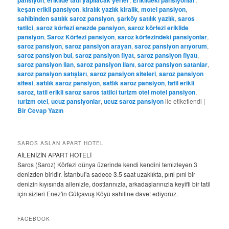
keşan erikli pansiyon
,
kiralık yazlık kiralik
,
motel pansiyon
,
sahibinden satılık saroz pansiyon
,
şarköy satılık yazlık
,
saros
tatilci
,
saroz körfezi enezde pansiyon
,
saroz körfezi eriklide
pansiyon
,
Saroz Körfezi pansiyon
,
saroz körfezindeki pansiyonlar
,
saroz pansiyon
,
saroz pansiyon arayan
,
saroz pansiyon arıyorum
,
saroz pansiyon bul
,
saroz pansiyon fiyat
,
saroz pansiyon fiyatı
,
saroz pansiyon ilan
,
saroz pansiyon ilanı
,
saroz pansiyon satanlar
,
saroz pansiyon satışları
,
saroz pansiyon siteleri
,
saroz pansiyon
sitesi
,
satılık saroz pansiyon
,
satlık saroz pansiyon
,
tatil erikli
saroz
,
tatil erikli saroz saros tatilci turizm otel motel pansiyon
,
turizm otel
,
ucuz pansiyonlar
,
ucuz saroz pansiyon
ile etiketlendi
|
Bir Cevap Yazın
SAROS ASLAN APART HOTEL
AİLENİZİN APART HOTELİ
Saros (Saroz) Körfezi dünya üzerinde kendi kendini temizleyen 3
denizden biridir. İstanbul'a sadece 3.5 saat uzaklıkta, pırıl pırıl bir
denizin kıyısında ailenizle, dostlarınızla, arkadaşlarınızla keyifli bir tatil
için sizleri Enez'in Gülçavuş Köyü sahiline davet ediyoruz.
FACEBOOK